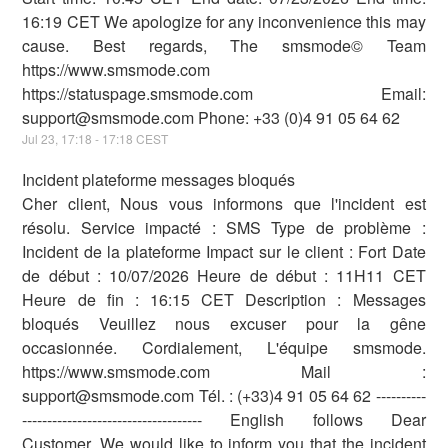
16:19 CET We apologize for any inconvenience this may
cause. Best regards, The smsmode© Team
https://www.smsmode.com
https://statuspage.smsmode.com Email:
support@smsmode.com Phone: +33 (0)4 91 05 64 62
Jul
23
,
17:18
-
17:18
CEST
Incident plateforme messages bloqués
Cher client, Nous vous informons que l'incident est
résolu. Service impacté : SMS Type de problème :
Incident de la plateforme Impact sur le client : Fort Date
de début : 10/07/2026 Heure de début : 11H11 CET
Heure de fin : 16:15 CET Description : Messages
bloqués Veuillez nous excuser pour la gêne
occasionnée. Cordialement, L'équipe smsmode.
https://www.smsmode.com Mail :
support@smsmode.com Tél. : (+33)4 91 05 64 62 ----------
------------------------------------ English follows Dear
Customer, We would like to inform you that the incident