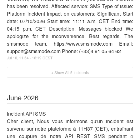
has been resolved. Affected service: SMS Type of issue:
Platform incident Impact on customers: Significant Start
date: 07/10/2026 Start time: 11:11 a.m. CET End time:
04:15 p.m. CET Description: Messages blocked We
apologize for the inconvenience. Best regards, The
smsmode team. https://www.smsmode.com Email:
support@smsmode.com Phone: (+33)4 91 05 64 62
Jul
10
,
11:54
-
16:19
CEST
+ Show All
5
Incidents
June
2026
Incident API SMS
Cher client, Nous vous informons qu'un incident est
survenu sur notre plateforme à 11H37 (CET), entraînant
une coupure de notre API REST SMS pendant 4